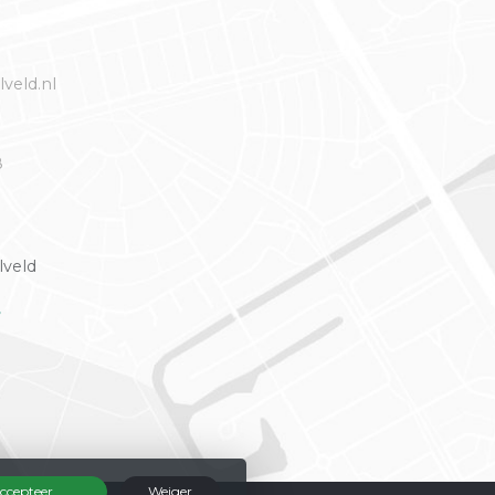
veld.nl
8
lveld
r
ccepteer
Weiger