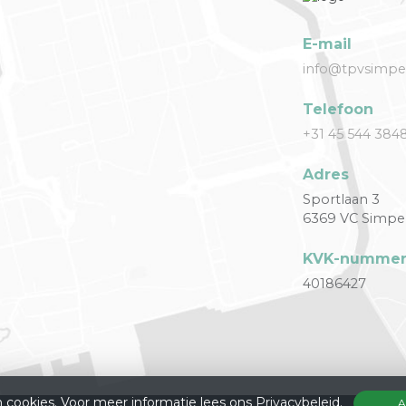
E-mail
info@tpvsimpel
Telefoon
+31 45 544 384
Adres
Sportlaan 3
6369 VC Simpe
KVK-numme
40186427
 cookies. Voor meer informatie lees ons
Privacybeleid
.
A