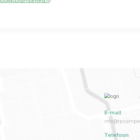
nooi@tpvsimpelveld.n
l
E-mail
info@tpvsimpel
Telefoon