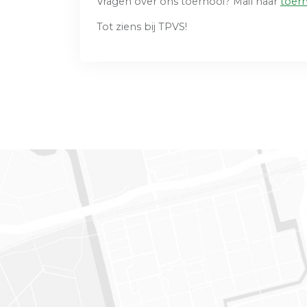
Vragen over ons toernooi? Mail naar
toer
Tot ziens bij TPVS!