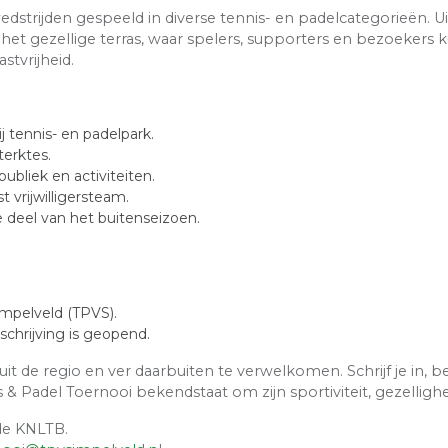
trijden gespeeld in diverse tennis- en padelcategorieën. Uit
et gezellige terras, waar spelers, supporters en bezoekers 
stvrijheid.
j tennis- en padelpark.
terktes.
ubliek en activiteiten.
 vrijwilligersteam.
e deel van het buitenseizoen.
impelveld (TPVS).
schrijving is geopend.
rs uit de regio en ver daarbuiten te verwelkomen. Schrijf je in
 Padel Toernooi bekendstaat om zijn sportiviteit, gezellighei
 de KNLTB.