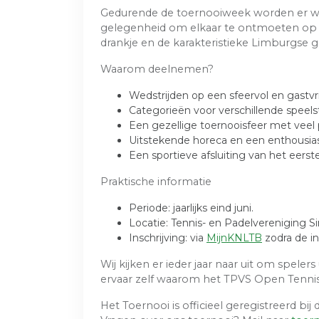
Gedurende de toernooiweek worden er weds
gelegenheid om elkaar te ontmoeten op h
drankje en de karakteristieke Limburgse ga
Waarom deelnemen?
Wedstrijden op een sfeervol en gastvri
Categorieën voor verschillende speels
Een gezellige toernooisfeer met veel p
Uitstekende horeca en een enthousiast
Een sportieve afsluiting van het eerst
Praktische informatie
Periode: jaarlijks eind juni.
Locatie: Tennis- en Padelvereniging S
Inschrijving: via
MijnKNLTB
zodra de in
Wij kijken er ieder jaar naar uit om spele
ervaar zelf waarom het TPVS Open Tennis &
Het Toernooi is officieel geregistreerd bij