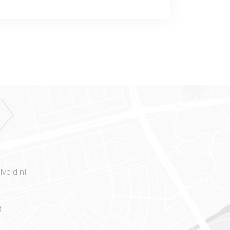
veld.nl
8